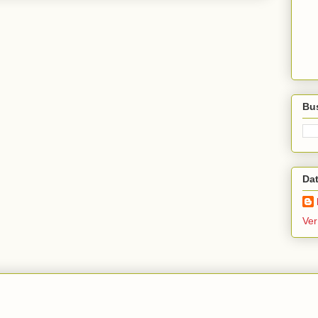
Bus
Da
Ver